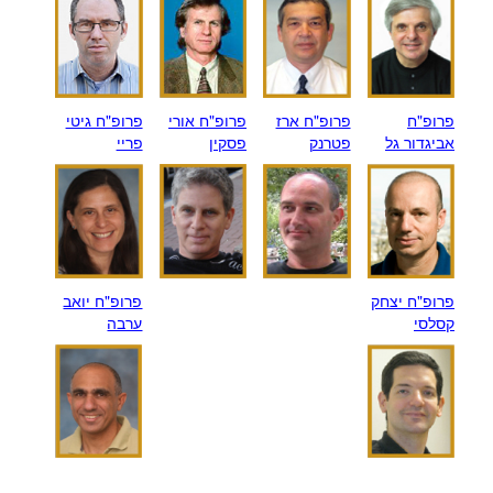
פרופ"ח
פרופ"ח ארז
פרופ"ח אורי
פרופ"ח גיטי
אביגדור גל
פטרנק
פסקין
פריי
פרופ"ח יצחק
פרופ"ח יואב
קסלסי
ערבה