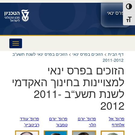
לג
לג
s
פעל/כבה ניגודיות גבוהה
תוכן
ניווט
e
פרס ינאי
r
תג גודל גופן
v
i
c
e
M
e
דף הבית
>
הזוכים בפרס ינאי
>
הזוכים בפרס ינאי לשנת תשע“ב
n
2011-2012
u
הזוכים בפרס ינאי
למצויינות בחינוך האקדמי
לשנת תשע“ב 2011-
2012
פרופ' אל
פרופ' יורם
פרופ' יורם
פרופ' עודד
אלחדף
הלוי
טמבור
רבינוביץ'